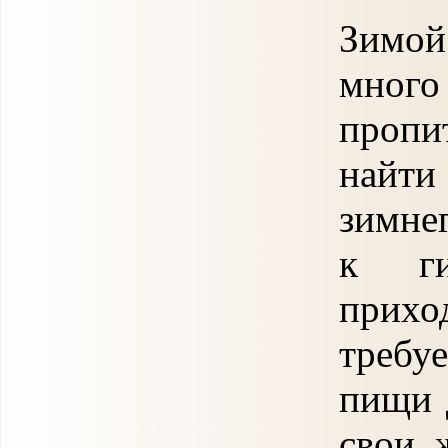
Зимой
много
пропи
найти 
зимнег
к ги
прихо
требу
пищи 
свои 