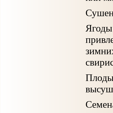
Сушен
Ягод
прив
зимни
свирис
Плод
высуши
Семена