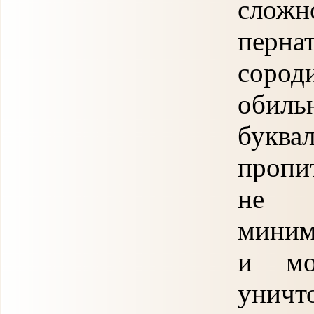
слож
перна
сород
обиль
букв
пропи
не 
миним
и мо
унич