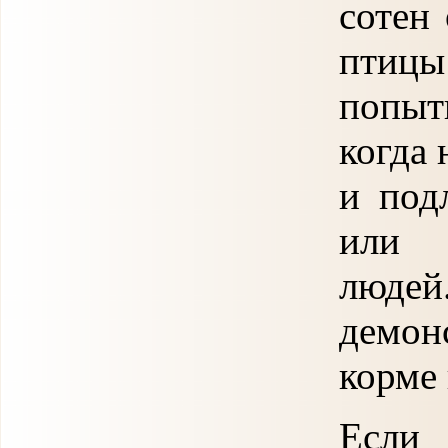
сотен
птиц
попыт
когда 
и под
или 
люде
демон
корме
Если