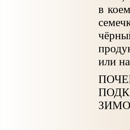
в кое
семеч
чёрн
проду
или н
ПО
ПОД
ЗИМО