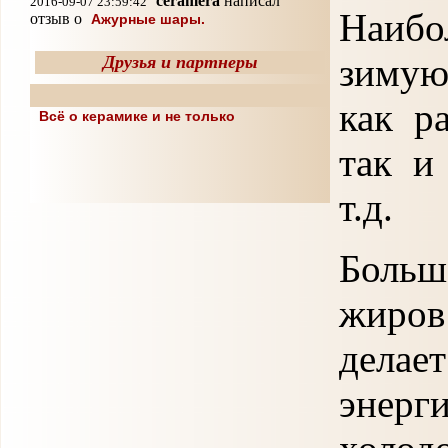
ceramera
написал
2016-09-07 23:59:42
Наибо
отзыв о
Ажурные шары.
зимую
Друзья и партнеры
как р
Всё о керамике и не только
так и
т.д.
Больш
жиров
дела
энер