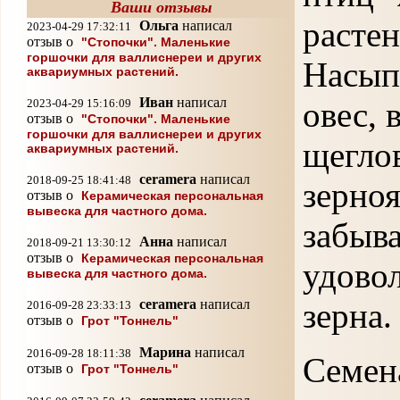
Ваши отзывы
раст
Ольга
написал
2023-04-29 17:32:11
отзыв о
"Стопочки". Маленькие
горшочки для валлиснереи и других
Насып
аквариумных растений.
Иван
написал
овес, 
2023-04-29 15:16:09
отзыв о
"Стопочки". Маленькие
горшочки для валлиснереи и других
щегл
аквариумных растений.
ceramera
написал
2018-09-25 18:41:48
зерн
отзыв о
Керамическая персональная
вывеска для частного дома.
забыв
Анна
написал
2018-09-21 13:30:12
отзыв о
Керамическая персональная
удово
вывеска для частного дома.
зерна.
ceramera
написал
2016-09-28 23:33:13
отзыв о
Грот "Тоннель"
Марина
написал
2016-09-28 18:11:38
Семен
отзыв о
Грот "Тоннель"