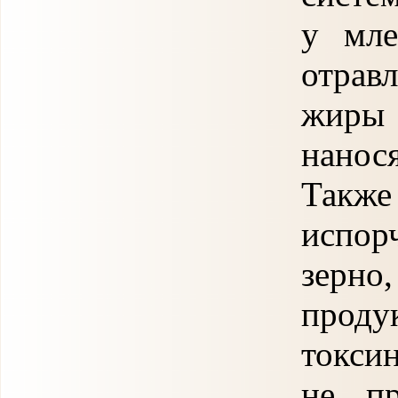
у мле
отрав
жиры 
нанос
Такж
испор
зерно
проду
токси
не пр