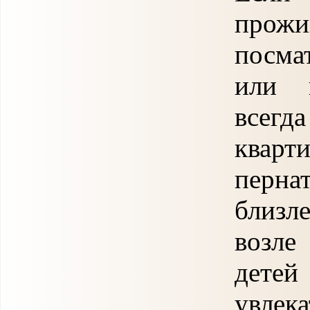
прож
посмат
или 
всегд
кварт
перн
близл
возле
детей
увлек