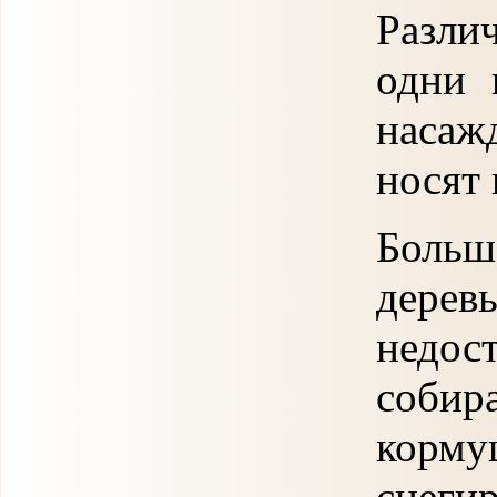
Разли
одни 
насаж
носят 
Боль
дерев
недос
собир
корм
снеги