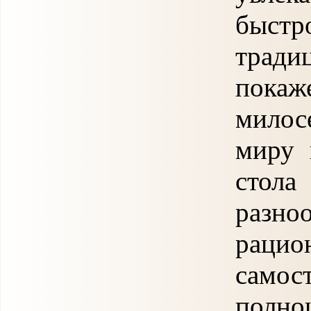
быстр
трад
пока
милос
миру 
стол
разно
раци
самос
полн