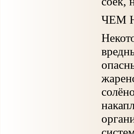
соек, 
ЧЕМ 
Неко
вредн
опасн
жарен
солё
накап
орган
систе