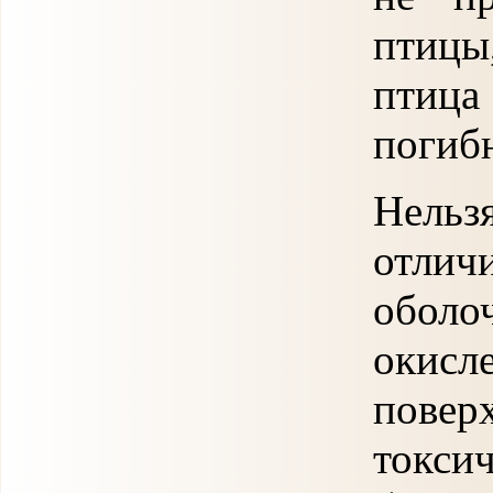
птицы
птица
погибн
Нельз
отлич
обол
оки
пов
ток