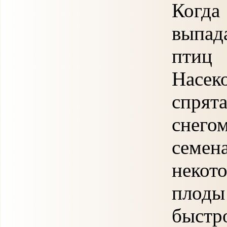
Когд
выпад
птиц 
Насе
спрят
снег
семен
некот
плоды 
быстро