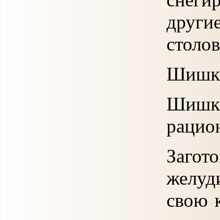
друг
столо
Шишки
Шишки
рацион
Загот
желуд
свою 