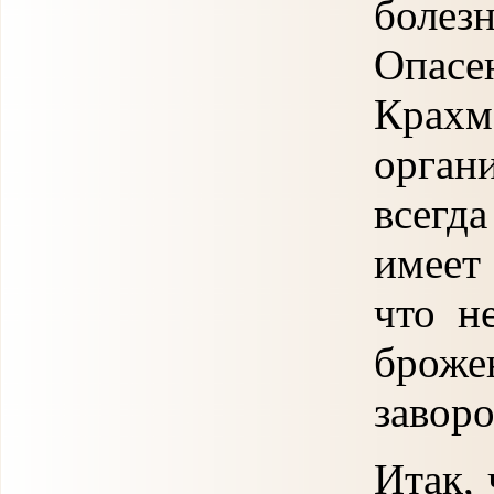
боле
Опасе
Крахм
орган
всегд
имеет
что н
броже
заворо
Итак, 