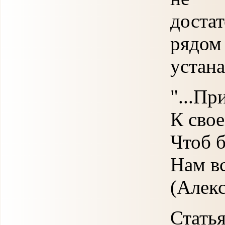
доста
рядо
устана
"...Пр
К свое
Чтоб б
Нам вс
(Алек
Стать