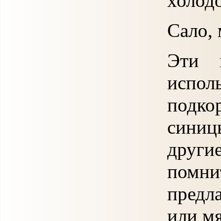
холодо
Сало,
Эти 
испо
подко
синиц
друг
помн
предл
или мя