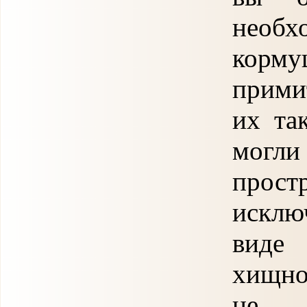
необх
корм
прими
их та
могл
прос
исклю
виде
хищно
не п