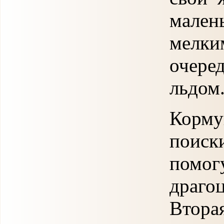
мале
мелки
очере
льдом
Корм
поиск
пом
драго
Втора