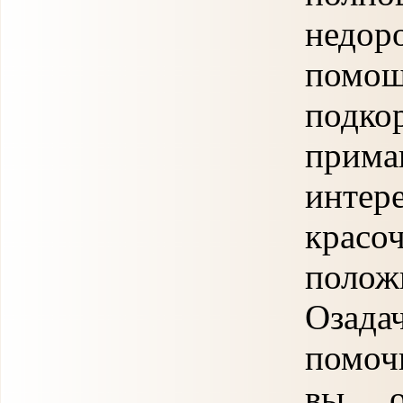
недор
помощ
подк
прима
интер
красо
пол
Озада
помоч
вы о